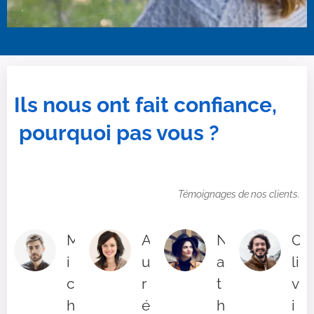
Ils nous ont fait confiance,
pourquoi pas vous ?
Témoignages de nos clients.
M
A
N
O
i
u
a
li
c
r
t
v
h
é
h
i