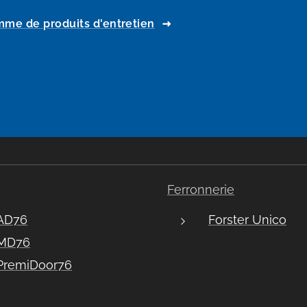
me de produits d'entretien
Ferronnerie
AD76
Forster Unico
MD76
PremiDoor76