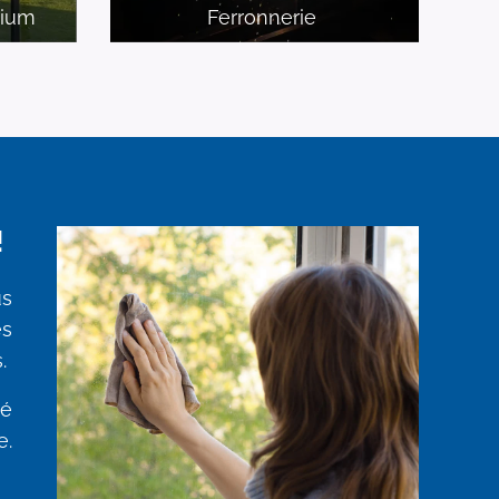
nium
Ferronnerie
!
us
es
s.
té
e.