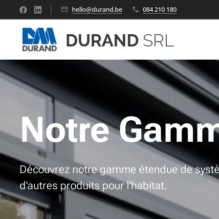
hello@durand.be
084 210 180
DURAND
SRL
Notre Gam
Découvrez notre gamme étendue de systè
d'autres produits pour l'habitat.