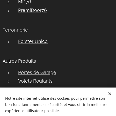
MD76
PremiDoor76
Ferronnerie
Forster Unico
Autres Produits
Portes de Garage
Volets Roulants
Bannes Solaires
Notre site internet utilise des cookies pour permettre son
bon fonctionnement, sa sécurité, et vous offrir la meilleure
Plan du site
|
Postuler chez nous
|
Demander une brochure
|
Mentions légales
|
RGPD
|
expérience utilisateur possible.
Utilisation des cookies
|
Conditions Générales de Vente