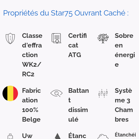
Propriétés du Star75 Ouvrant Caché :
Classe
Certifi
Sobre
d'effra
cat
en
ction
ATG
énergi
WK2/
e
RC2
Fabric
Battan
Systè
ation
t
me 3
100%
dissim
Cham
Belge
ulé
bres
Uw
Étanc
Étanchéi