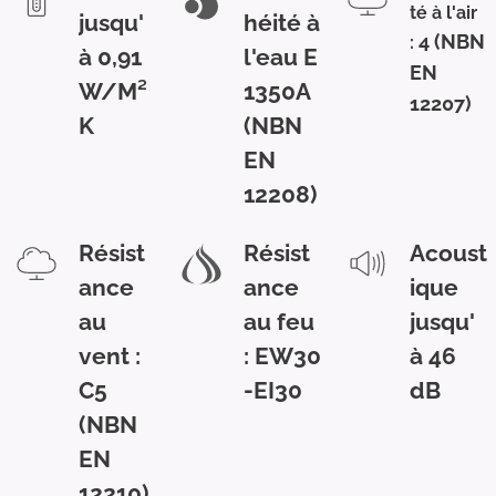
té à l'air
jusqu'
héité à
4 (NBN
:
à 0,91
l'eau E
EN
W/M²
1350A
12207)
K
(NBN
EN
12208)
Résist
Résist
Acoust
ance
ance
ique
au
au feu
jusqu'
vent :
: EW30
à 46
C5
-EI30
dB
(NBN
EN
12210)