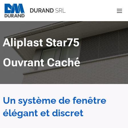
DURAND
SRL
Aliplast Star75
Ouvrant Caché
Un système de fenêtre
élégant et discret