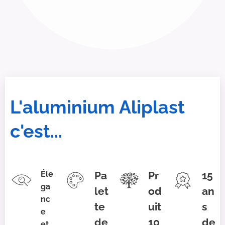
L'aluminium Aliplast
c'est...
Éle
Pa
Pr
15
ga
let
od
an
nc
te
uit
s
e
de
10
de
et