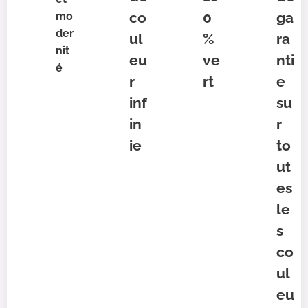
co
0
ga
mo
der
ul
%
ra
nit
eu
ve
nti
é
r
rt
e
inf
su
in
r
ie
to
ut
es
le
s
co
ul
eu