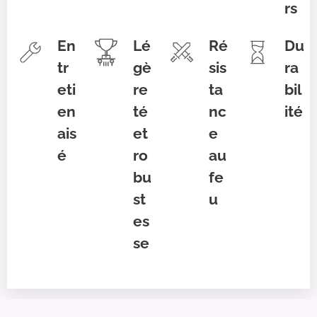
rs
En
Lé
Ré
Du
tr
gè
sis
ra
eti
re
ta
bil
en
té
nc
ité
ais
et
e
é
ro
au
bu
fe
st
u
es
se