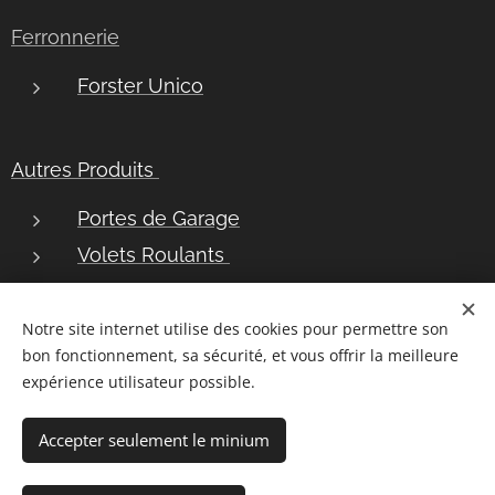
Ferronnerie
Forster Unico
Autres Produits
Portes de Garage
Volets Roulants
Bannes Solaires
Notre site internet utilise des cookies pour permettre son
bon fonctionnement, sa sécurité, et vous offrir la meilleure
Plan du site
|
Postuler chez nous
|
Demander une brochure
|
Mentions légales
|
RGPD
|
expérience utilisateur possible.
Utilisation des cookies
|
Conditions Générales de Vente
Accepter seulement le minium
Copyright
©
2026
DURAND
All Rights Reserved,