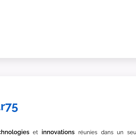
ar75
chnologies
innovations
et
réunies dans un seul