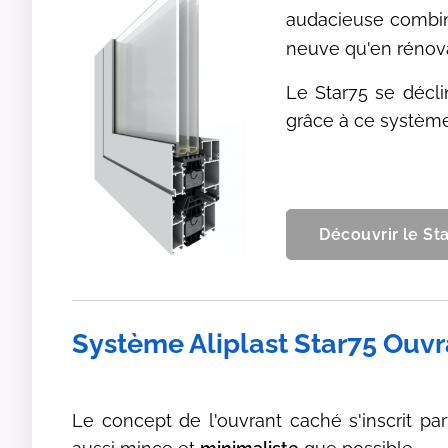
audacieuse combi
neuve qu'en rénova
Le Star75 se décli
grâce à ce système
Découvrir le St
Système Aliplast Star75 Ouv
Le concept de l'ouvrant caché s'inscrit p