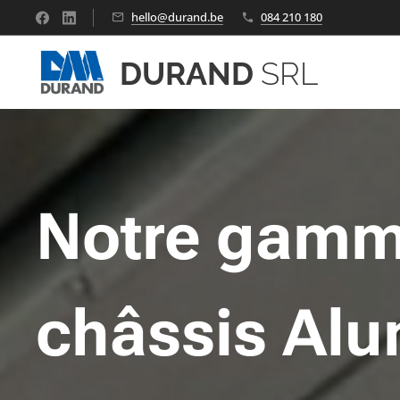
hello@durand.be
084 210 180
DURAND
SRL
Notre gamm
châssis Al