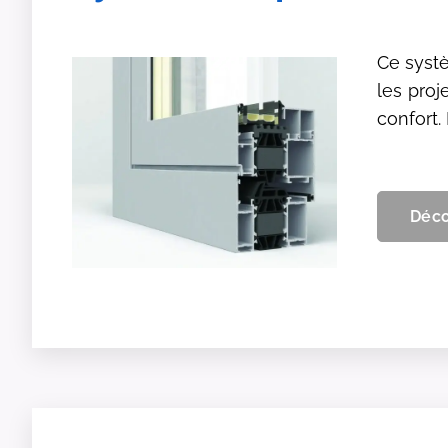
Ce syst
les proj
confort.
Déco