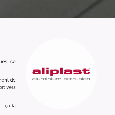
ues, ce
ement de
ort vers
st ça la