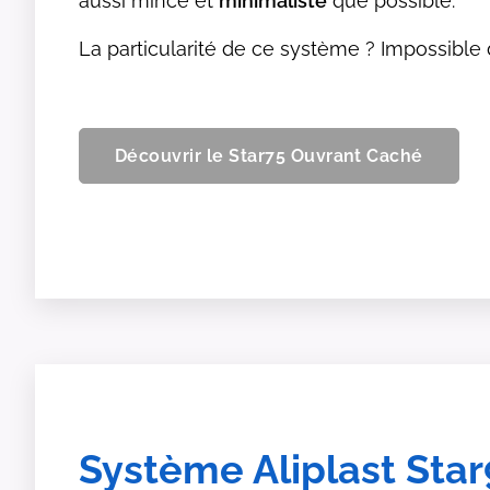
aussi mince et
minimaliste
que possible.
La particularité de ce système ? Impossible d
Découvrir le Star75 Ouvrant Caché
Système Aliplast Sta