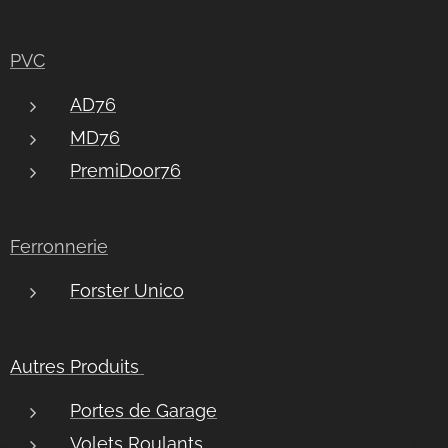
PVC
AD76
MD76
PremiDoor76
Ferronnerie
Forster Unico
Autres Produits
Portes de Garage
Volets Roulants