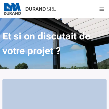
DURAND
SRL
Et si on discutait de
votre projet ?