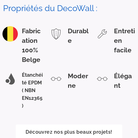
Propriétés du DecoWall :
Fabric
Durabl
Entreti
ation
e
en
100%
facile
Belge
Étanché
i
Moder
Éléga
té EPDM
ne
nt
( NBN
EN12365
)
Découvrez nos plus beaux projets!