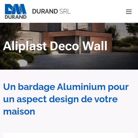
DURAND
SRL
Aliplast Deco Wall
Un bardage Aluminium pour
un aspect design de votre
maison