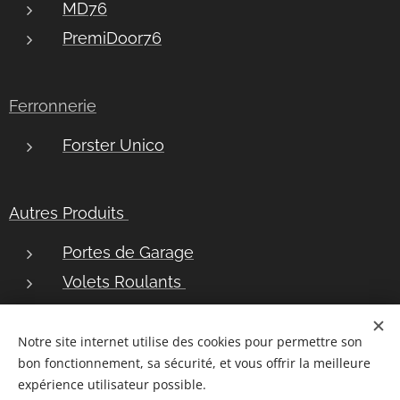
MD76
PremiDoor76
Ferronnerie
Forster Unico
Autres Produits
Portes de Garage
Volets Roulants
Bannes Solaires
Notre site internet utilise des cookies pour permettre son
bon fonctionnement, sa sécurité, et vous offrir la meilleure
Plan du site
|
Postuler chez nous
|
Demander une brochure
|
Mentions légales
|
RGPD
|
expérience utilisateur possible.